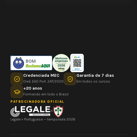
BOM
Credenciada MEC
Garantia de 7 dias
Cred. EAD Port. 247/2020
Em todos os cursos
+20 anos
Formando em todo o Brasil
PATROCINADORA OFICIAL
×
Legale × Portuguesa — temporada 2026