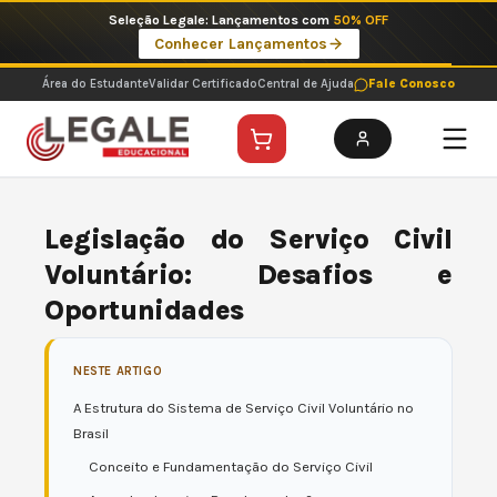
Ir
Imperdíveis no Pix: Pós Selecionadas a 199 reais no pix em parcela única
para
Ver ofertas
o
conteúdo
Área do Estudante
Validar Certificado
Central de Ajuda
Fale Conosco
Legislação do Serviço Civil
Voluntário: Desafios e
Oportunidades
NESTE ARTIGO
A Estrutura do Sistema de Serviço Civil Voluntário no
Brasil
Conceito e Fundamentação do Serviço Civil