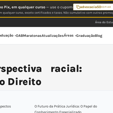
o Pix, em qualquer curso
— use o cupom:
advocacia50
COPIAR
 qualquer curso, exceto certificados e taxas. Não cumulativo com outras promo
Área do Est
aduação
Áreas
OAB
Maratonas
Atualizações
Graduação
Blog
pectiva racial:
o Direito
spectos
O Futuro da Prática Jurídica: O Papel do
Conhecimento Especializado