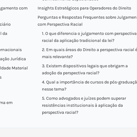
julgamento com
Insights Estratégicos para Operadores do Direito
Perguntas e Respostas Frequentes sobre Julgamen
ciário
com Perspectiva Racial
l da
1. O que diferencia o julgamento com perspectiva
racial da aplicação tradicional da lei?
ernacionais
2. Em quais áreas do Direito a perspectiva racial 
mais relevante?
cação Jurídica
3. Existem dispositivos legais que obrigam a
aldade Material
adoção da perspectiva racial?
s
4. Qual a importância de cursos de pós-graduaç
a
nesse tema?
5. Como advogados e juízes podem superar
gma em
resistências institucionais à aplicação da
perspectiva racial?