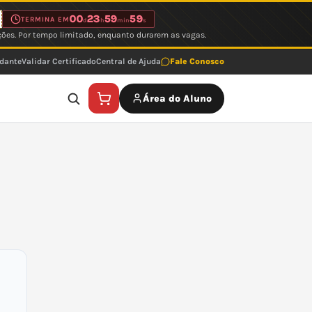
00
23
59
59
TERMINA EM
d
h
min
s
ções. Por tempo limitado, enquanto durarem as vagas.
udante
Validar Certificado
Central de Ajuda
Fale Conosco
Área do Aluno