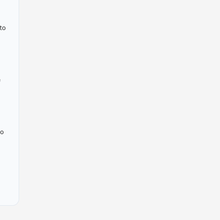
to
é
ão