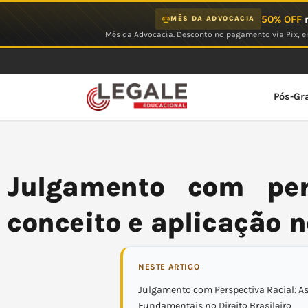
Ir
50% OFF
n
MÊS DA ADVOCACIA
para
Mês da Advocacia. Desconto no pagamento via Pix, em
o
conteúdo
Pós-Gr
Julgamento com pers
conceito e aplicação n
NESTE ARTIGO
Julgamento com Perspectiva Racial: A
Fundamentais no Direito Brasileiro