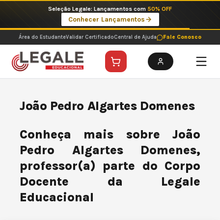
Ir
Seleção Legale: Lançamentos com
50% OFF
para
Conhecer Lançamentos
o
conteúdo
Área do Estudante
Validar Certificado
Central de Ajuda
Fale Conosco
João Pedro Algartes Domenes
Conheça mais sobre João
Pedro Algartes Domenes,
professor(a) parte do Corpo
Docente da Legale
Educacional