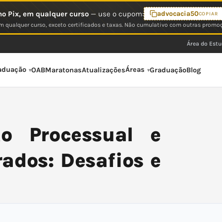
o Pix, em qualquer curso
— use o cupom:
advocacia50
COPIAR
 qualquer curso, exceto certificados e taxas. Não cumulativo com outras promo
Área do Est
aduação
Áreas
OAB
Maratonas
Atualizações
Graduação
Blog
to Processual e
ados: Desafios e