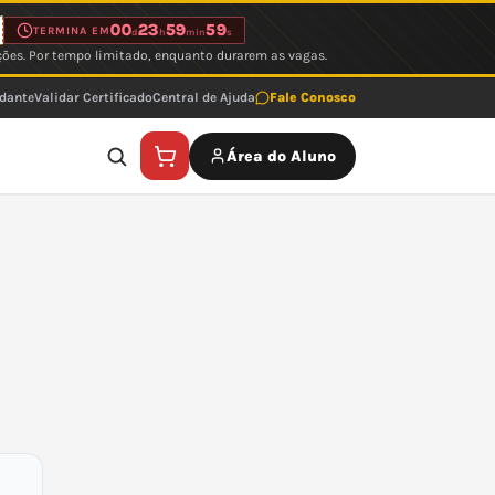
00
23
59
59
TERMINA EM
d
h
min
s
ções. Por tempo limitado, enquanto durarem as vagas.
udante
Validar Certificado
Central de Ajuda
Fale Conosco
Área do Aluno