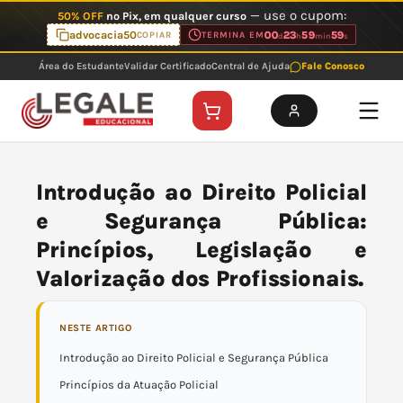
Ir
— use o cupom:
50% OFF
no Pix, em qualquer curso
para
advocacia50
00
23
59
59
COPIAR
TERMINA EM
d
h
min
s
o
Área do Estudante
Validar Certificado
Central de Ajuda
Fale Conosco
conteúdo
Introdução ao Direito Policial
e Segurança Pública:
Princípios, Legislação e
Valorização dos Profissionais.
NESTE ARTIGO
Introdução ao Direito Policial e Segurança Pública
Princípios da Atuação Policial