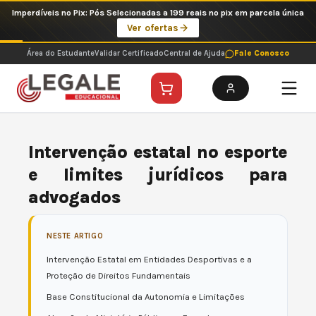
Ir
Imperdíveis no Pix: Pós Selecionadas a 199 reais no pix em parcela única
para
Ver ofertas
o
conteúdo
Área do Estudante
Validar Certificado
Central de Ajuda
Fale Conosco
Intervenção estatal no esporte
e limites jurídicos para
advogados
NESTE ARTIGO
Intervenção Estatal em Entidades Desportivas e a
Proteção de Direitos Fundamentais
Base Constitucional da Autonomia e Limitações