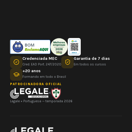
BOM
Credenciada MEC
Garantia de 7 dias
Cred. EAD Port. 247/2020
Em todos os cursos
+20 anos
Formando em todo o Brasil
PATROCINADORA OFICIAL
×
Legale × Portuguesa — temporada 2026