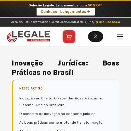
Ir
Seleção Legale: Lançamentos com
50% OFF
para
Conhecer Lançamentos
o
conteúdo
Área do Estudante
Validar Certificado
Central de Ajuda
Fale Conosco
Inovação Jurídica: Boas
Práticas no Brasil
NESTE ARTIGO
Inovação no Direito: O Papel das Boas Práticas no
Sistema Jurídico Brasileiro
O conceito de inovação no contexto jurídico
As boas práticas como motor de transformação