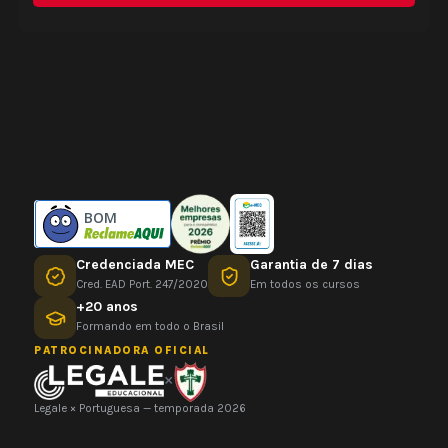
BOM
Credenciada MEC
Garantia de 7 dias
Cred. EAD Port. 247/2020
Em todos os cursos
+20 anos
Formando em todo o Brasil
PATROCINADORA OFICIAL
×
Legale × Portuguesa — temporada 2026