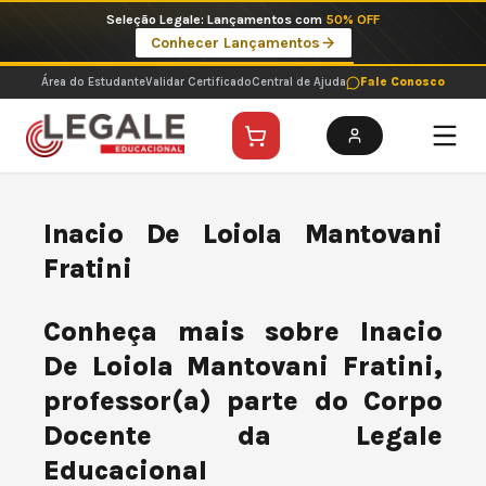
Ir
Seleção Legale: Lançamentos com
50% OFF
para
Conhecer Lançamentos
o
conteúdo
Área do Estudante
Validar Certificado
Central de Ajuda
Fale Conosco
Inacio De Loiola Mantovani
Fratini
Conheça mais sobre Inacio
De Loiola Mantovani Fratini,
professor(a) parte do Corpo
Docente da Legale
Educacional