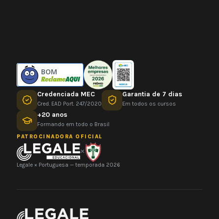
BOM
Credenciada MEC
Garantia de 7 dias
Cred. EAD Port. 247/2020
Em todos os cursos
+20 anos
Formando em todo o Brasil
PATROCINADORA OFICIAL
×
Legale × Portuguesa — temporada 2026