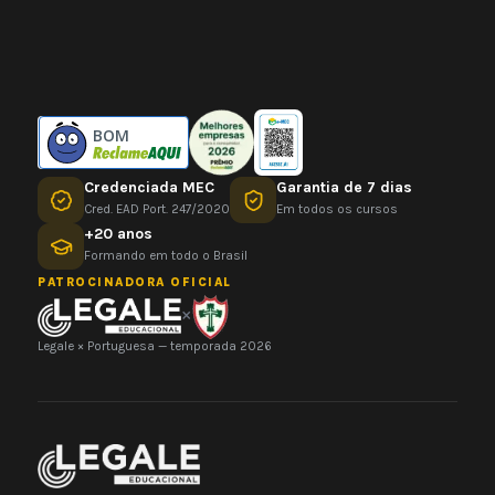
BOM
Credenciada MEC
Garantia de 7 dias
Cred. EAD Port. 247/2020
Em todos os cursos
+20 anos
Formando em todo o Brasil
PATROCINADORA OFICIAL
×
Legale × Portuguesa — temporada 2026