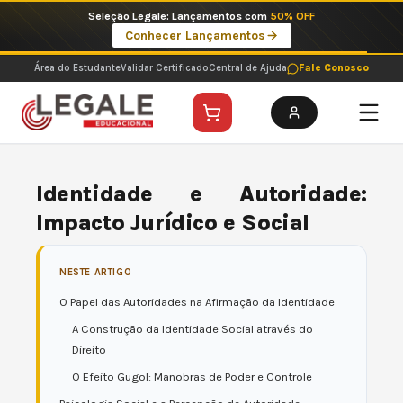
Ir
Imperdíveis no Pix: Pós Selecionadas a 199 reais no pix em parcela única
para
Ver ofertas
o
conteúdo
Área do Estudante
Validar Certificado
Central de Ajuda
Fale Conosco
Identidade e Autoridade:
Impacto Jurídico e Social
NESTE ARTIGO
O Papel das Autoridades na Afirmação da Identidade
A Construção da Identidade Social através do
Direito
O Efeito Gugol: Manobras de Poder e Controle