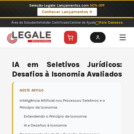
Ir
Imperdíveis no Pix: Pós Selecionadas a 199 reais no pix em parcela única
para
Ver ofertas
o
conteúdo
Área do Estudante
Validar Certificado
Central de Ajuda
Fale Conosco
IA em Seletivos Jurídicos:
Desafios à Isonomia Avaliados
NESTE ARTIGO
Inteligência Artificial nos Processos Seletivos e o
Princípio da Isonomia
Entendendo o Princípio da Isonomia
IA e Desafios à Isonomia