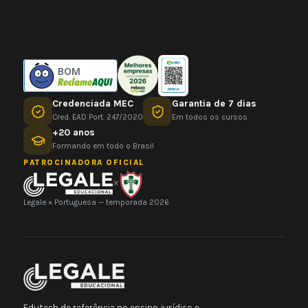
BOM
Credenciada MEC
Garantia de 7 dias
Cred. EAD Port. 247/2020
Em todos os cursos
+20 anos
Formando em todo o Brasil
PATROCINADORA OFICIAL
×
Legale × Portuguesa — temporada 2026
Edutech de referência no ensino jurídico e