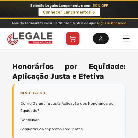
Ir
Seleção Legale: Lançamentos com
50% OFF
para
Conhecer Lançamentos
o
conteúdo
Área do Estudante
Validar Certificado
Central de Ajuda
Fale Conosco
Honorários por Equidade:
Aplicação Justa e Efetiva
NESTE ARTIGO
Como Garantir a Justa Aplicação dos Honorários por
Equidade?
Conclusão
Perguntas e Respostas Frequentes