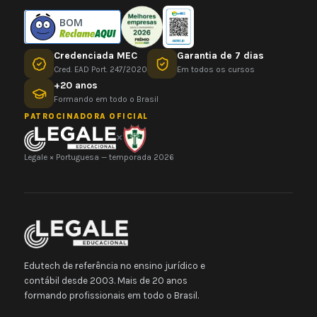
BOM
Credenciada MEC
Garantia de 7 dias
Cred. EAD Port. 247/2020
Em todos os cursos
+20 anos
Formando em todo o Brasil
PATROCINADORA OFICIAL
×
Legale × Portuguesa — temporada 2026
Edutech de referência no ensino jurídico e
contábil desde 2003. Mais de 20 anos
formando profissionais em todo o Brasil.