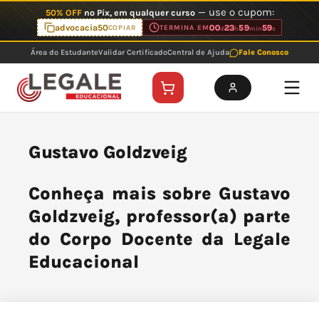
Ir
— use o cupom:
50% OFF
no Pix, em qualquer curso
para
advocacia50
00
23
59
59
COPIAR
TERMINA EM
d
h
min
s
o
Área do Estudante
Validar Certificado
Central de Ajuda
Fale Conosco
conteúdo
Gustavo Goldzveig
Conheça mais sobre Gustavo
Goldzveig, professor(a) parte
do Corpo Docente da Legale
Educacional