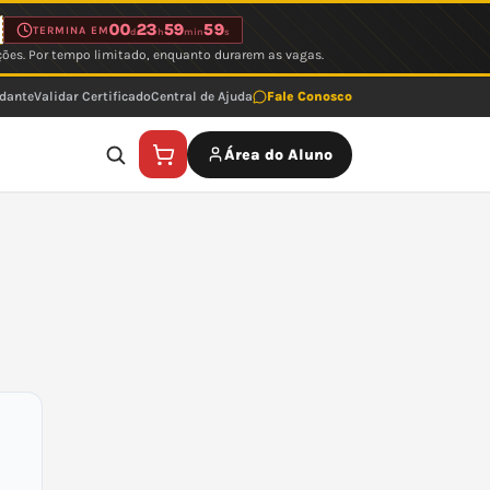
00
23
59
59
TERMINA EM
d
h
min
s
ções. Por tempo limitado, enquanto durarem as vagas.
udante
Validar Certificado
Central de Ajuda
Fale Conosco
Área do Aluno