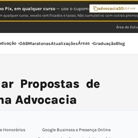
o Pix, em qualquer curso
— use o cupom:
advocacia50
COPIAR
 qualquer curso, exceto certificados e taxas. Não cumulativo com outras promo
Área do Est
aduação
Áreas
OAB
Maratonas
Atualizações
Graduação
Blog
iar Propostas de
na Advocacia
e Honorários
Google Business e Presença Online