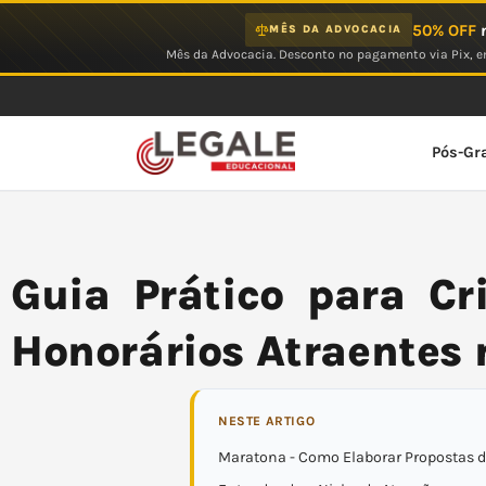
Ir
50% OFF
n
MÊS DA ADVOCACIA
para
Mês da Advocacia. Desconto no pagamento via Pix, em
o
conteúdo
Pós-Gr
Guia Prático para Cr
Honorários Atraentes 
NESTE ARTIGO
Maratona - Como Elaborar Propostas d