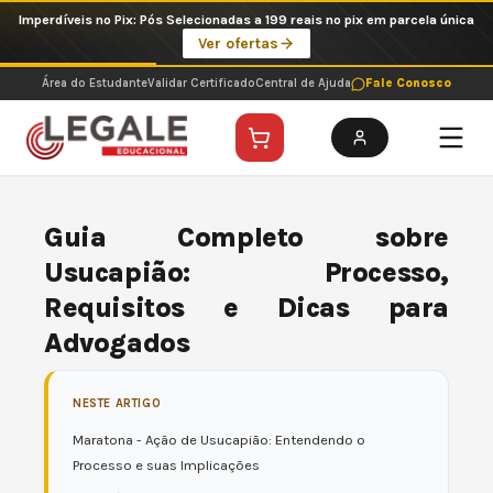
Ir
Imperdíveis no Pix: Pós Selecionadas a 199 reais no pix em parcela única
para
Ver ofertas
o
conteúdo
Área do Estudante
Validar Certificado
Central de Ajuda
Fale Conosco
Guia Completo sobre
Usucapião: Processo,
Requisitos e Dicas para
Advogados
NESTE ARTIGO
Maratona - Ação de Usucapião: Entendendo o
Processo e suas Implicações