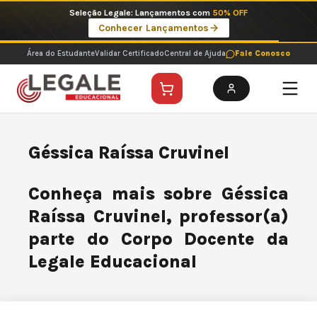
Ir
Seleção Legale: Lançamentos com
50% OFF
para
Conhecer Lançamentos
o
conteúdo
Área do Estudante
Validar Certificado
Central de Ajuda
Fale Conosco
Géssica Raíssa Cruvinel
Conheça mais sobre Géssica
Raíssa Cruvinel, professor(a)
parte do Corpo Docente da
Legale Educacional