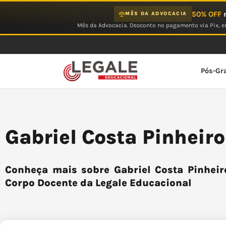
Ir
50% OFF
n
MÊS DA ADVOCACIA
para
Mês da Advocacia. Desconto no pagamento via Pix, em
o
conteúdo
Pós-Gr
Gabriel Costa Pinheir
Conheça mais sobre Gabriel Costa Pinheir
Corpo Docente da Legale Educacional