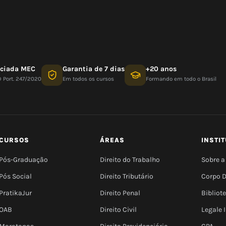
nciada MEC
Garantia de 7 dias
+20 anos
D Port. 247/2020
Em todos os cursos
Formando em todo o Brasil
CURSOS
ÁREAS
INSTI
Pós-Graduação
Direito do Trabalho
Sobre a
Pós Social
Direito Tributário
Corpo 
PratikaJur
Direito Penal
Bibliot
OAB
Direito Civil
Legale