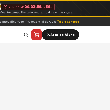
00
23
59
59
TERMINA EM
d
h
min
s
ções. Por tempo limitado, enquanto durarem as vagas.
udante
Validar Certificado
Central de Ajuda
Fale Conosco
Área do Aluno