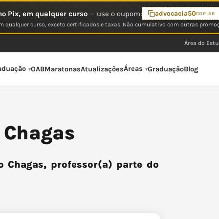
o Pix, em qualquer curso
— use o cupom:
advocacia50
COPIAR
 qualquer curso, exceto certificados e taxas. Não cumulativo com outras promo
Área do Est
aduação
Áreas
OAB
Maratonas
Atualizações
Graduação
Blog
o Chagas
o Chagas, professor(a) parte do