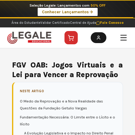
Ir
Imperdíveis no Pix: Pós Selecionadas a 199 reais no pix em parcela única
para
Ver ofertas
o
conteúdo
Área do Estudante
Validar Certificado
Central de Ajuda
Fale Conosco
FGV OAB: Jogos Virtuais e a
Lei para Vencer a Reprovação
NESTE ARTIGO
O Medo da Reprovação e a Nova Realidade das
Questões da Fundação Getulio Vargas
Fundamentação Necessária: O Limite entre o Lícito e o
Ilícito
A Evolução Legislativa e o Impacto no Direito Penal