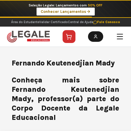
Ir
Seleção Legale: Lançamentos com
50% OFF
para
Conhecer Lançamentos
o
conteúdo
Área do Estudante
Validar Certificado
Central de Ajuda
Fale Conosco
Fernando Keutenedjian Mady
Conheça mais sobre
Fernando Keutenedjian
Mady, professor(a) parte do
Corpo Docente da Legale
Educacional