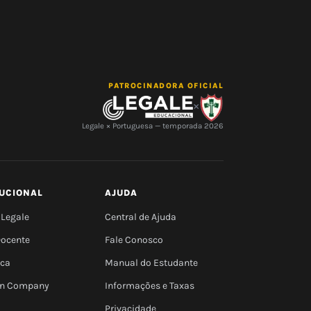
PATROCINADORA OFICIAL
×
Legale × Portuguesa — temporada 2026
TUCIONAL
AJUDA
 Legale
Central de Ajuda
Docente
Fale Conosco
eca
Manual do Estudante
 In Company
Informações e Taxas
Privacidade