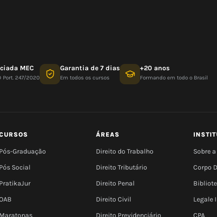
nciada MEC
Garantia de 7 dias
+20 anos
D Port. 247/2020
Em todos os cursos
Formando em todo o Brasil
CURSOS
ÁREAS
INSTI
Pós-Graduação
Direito do Trabalho
Sobre a
Pós Social
Direito Tributário
Corpo 
PratikaJur
Direito Penal
Bibliot
OAB
Direito Civil
Legale
Maratonas
Direito Previdenciário
CPA