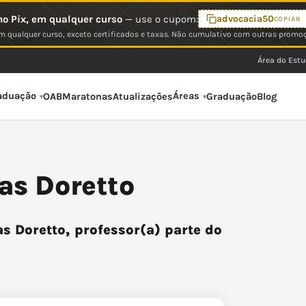
o Pix, em qualquer curso
— use o cupom:
advocacia50
COPIAR
 qualquer curso, exceto certificados e taxas. Não cumulativo com outras promo
Área do Est
aduação
Áreas
OAB
Maratonas
Atualizações
Graduação
Blog
as Doretto
s Doretto, professor(a) parte do