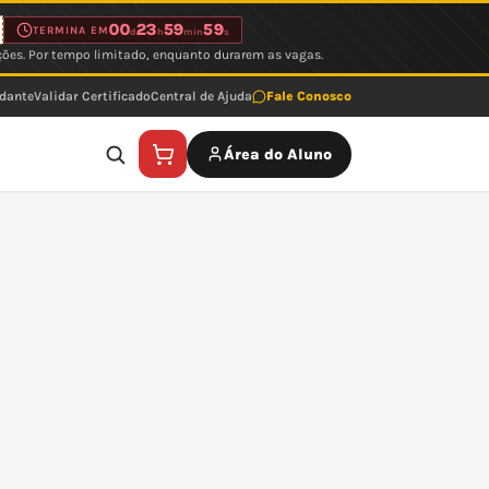
00
23
59
59
TERMINA EM
d
h
min
s
ções. Por tempo limitado, enquanto durarem as vagas.
udante
Validar Certificado
Central de Ajuda
Fale Conosco
Área do Aluno