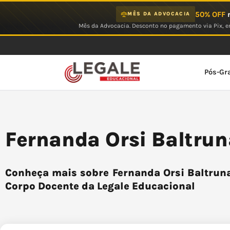
Ir
50% OFF
n
MÊS DA ADVOCACIA
para
Mês da Advocacia. Desconto no pagamento via Pix, em
o
conteúdo
Pós-Gr
Fernanda Orsi Baltrun
Conheça mais sobre Fernanda Orsi Baltruna
Corpo Docente da Legale Educacional