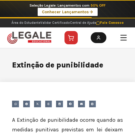
Ir
Seleção Legale: Lançamentos com
50% OFF
para
Conhecer Lançamentos
o
conteúdo
Área do Estudante
Validar Certificado
Central de Ajuda
Fale Conosco
Extinção de punibilidade
A Extinção de punibilidade ocorre quando as
medidas punitivas previstas em lei deixam