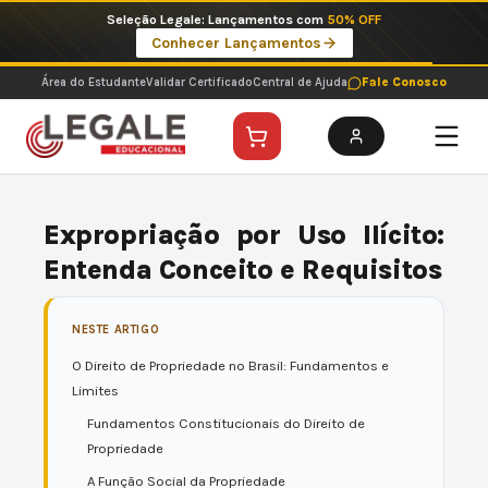
Ir
Imperdíveis no Pix: Pós Selecionadas a 199 reais no pix em parcela única
para
Ver ofertas
o
conteúdo
Área do Estudante
Validar Certificado
Central de Ajuda
Fale Conosco
Expropriação por Uso Ilícito:
Entenda Conceito e Requisitos
NESTE ARTIGO
O Direito de Propriedade no Brasil: Fundamentos e
Limites
Fundamentos Constitucionais do Direito de
Propriedade
A Função Social da Propriedade