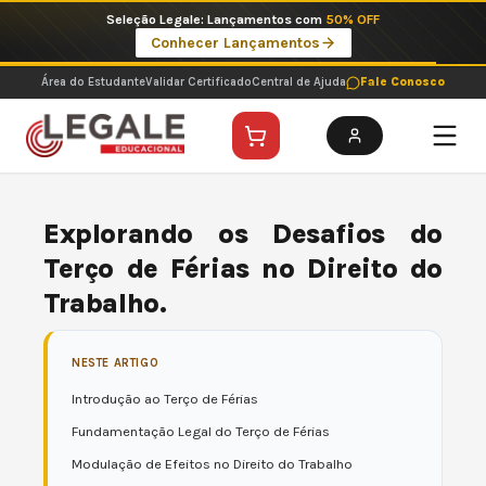
Ir
Imperdíveis no Pix: Pós Selecionadas a 199 reais no pix em parcela única
para
Ver ofertas
o
conteúdo
Área do Estudante
Validar Certificado
Central de Ajuda
Fale Conosco
Explorando os Desafios do
Terço de Férias no Direito do
Trabalho.
NESTE ARTIGO
Introdução ao Terço de Férias
Fundamentação Legal do Terço de Férias
Modulação de Efeitos no Direito do Trabalho