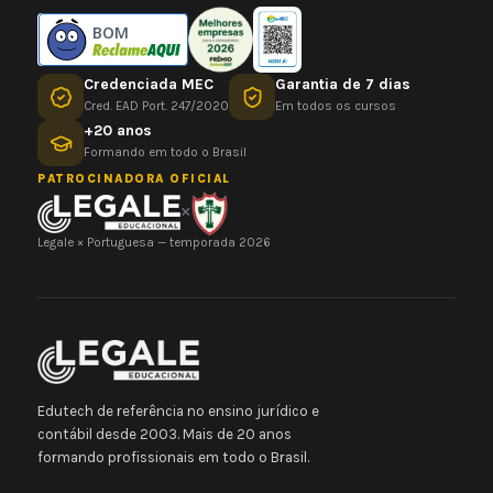
BOM
Credenciada MEC
Garantia de 7 dias
Cred. EAD Port. 247/2020
Em todos os cursos
+20 anos
Formando em todo o Brasil
PATROCINADORA OFICIAL
×
Legale × Portuguesa — temporada 2026
Edutech de referência no ensino jurídico e
contábil desde 2003. Mais de 20 anos
formando profissionais em todo o Brasil.