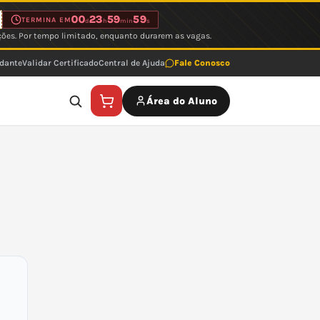
00
23
59
59
TERMINA EM
d
h
min
s
ções. Por tempo limitado, enquanto durarem as vagas.
udante
Validar Certificado
Central de Ajuda
Fale Conosco
Área do Aluno