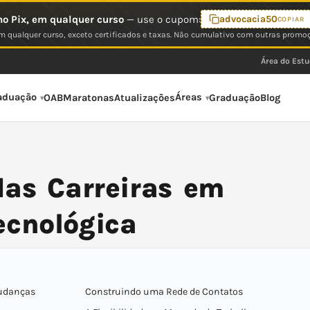
o Pix, em qualquer curso
— use o cupom:
advocacia50
COPIAR
 qualquer curso, exceto certificados e taxas. Não cumulativo com outras promo
Área do Est
aduação
Áreas
OAB
Maratonas
Atualizações
Graduação
Blog
das Carreiras em
ecnológica
Mudanças
Construindo uma Rede de Contatos