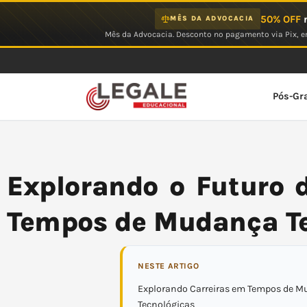
Ir
50% OFF
n
MÊS DA ADVOCACIA
para
Mês da Advocacia. Desconto no pagamento via Pix, em
o
conteúdo
Pós-Gr
Explorando o Futuro 
Tempos de Mudança T
NESTE ARTIGO
Explorando Carreiras em Tempos de 
Tecnológicas