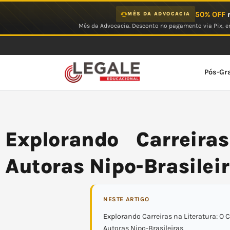
Ir
50% OFF
n
MÊS DA ADVOCACIA
para
Mês da Advocacia. Desconto no pagamento via Pix, em
o
conteúdo
Pós-Gr
Explorando Carreiras
Autoras Nipo-Brasilei
NESTE ARTIGO
Explorando Carreiras na Literatura: O
Autoras Nipo-Brasileiras