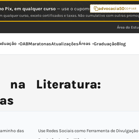
o Pix, em qualquer curso
— use o cupom:
advocacia50
COPIAR
 qualquer curso, exceto certificados e taxas. Não cumulativo com outras promo
Área do Est
aduação
Áreas
OAB
Maratonas
Atualizações
Graduação
Blog
 na Literatura:
ras
 Caminho das
Use Redes Sociais como Ferramenta de Divulgação