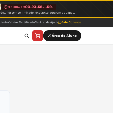
00
23
59
59
TERMINA EM
d
h
min
s
ções. Por tempo limitado, enquanto durarem as vagas.
udante
Validar Certificado
Central de Ajuda
Fale Conosco
Área do Aluno