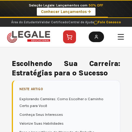
Ir
Seleção Legale: Lançamentos com
50% OFF
para
Conhecer Lançamentos
o
conteúdo
Área do Estudante
Validar Certificado
Central de Ajuda
Fale Conosco
Escolhendo Sua Carreira:
Estratégias para o Sucesso
NESTE ARTIGO
Explorando Carreiras: Como Escolher o Caminho
Certo para Você
Conheça Seus Interesses
Valorize Suas Habilidades