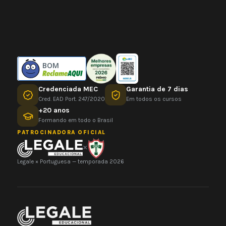
BOM
Credenciada MEC
Garantia de 7 dias
Cred. EAD Port. 247/2020
Em todos os cursos
+20 anos
Formando em todo o Brasil
PATROCINADORA OFICIAL
×
Legale × Portuguesa — temporada 2026