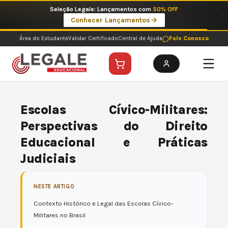
Ir
Imperdíveis no Pix: Pós Selecionadas a 199 reais no pix em parcela única
para
Ver ofertas
o
conteúdo
Área do Estudante
Validar Certificado
Central de Ajuda
Fale Conosco
Escolas Cívico-Militares:
Perspectivas do Direito
Educacional e Práticas
Judiciais
NESTE ARTIGO
Contexto Histórico e Legal das Escolas Cívico-
Militares no Brasil