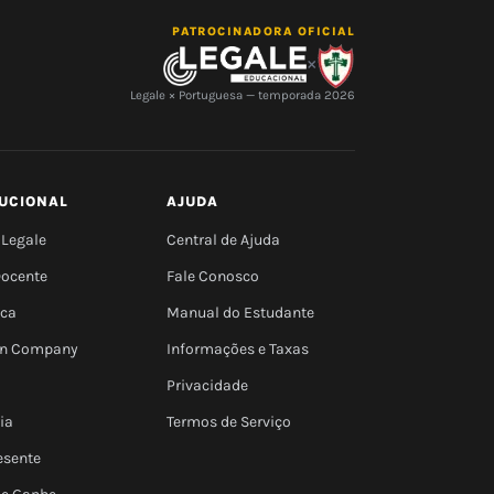
PATROCINADORA OFICIAL
×
Legale × Portuguesa — temporada 2026
TUCIONAL
AJUDA
 Legale
Central de Ajuda
Docente
Fale Conosco
eca
Manual do Estudante
 In Company
Informações e Taxas
Privacidade
ia
Termos de Serviço
esente