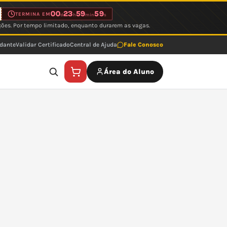
00
23
59
59
TERMINA EM
d
h
min
s
ções. Por tempo limitado, enquanto durarem as vagas.
udante
Validar Certificado
Central de Ajuda
Fale Conosco
Área do Aluno