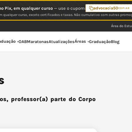
o Pix, em qualquer curso
— use o cupom:
advocacia50
COPIAR
 qualquer curso, exceto certificados e taxas. Não cumulativo com outras promo
Área do Est
aduação
Áreas
OAB
Maratonas
Atualizações
Graduação
Blog
s
os, professor(a) parte do Corpo