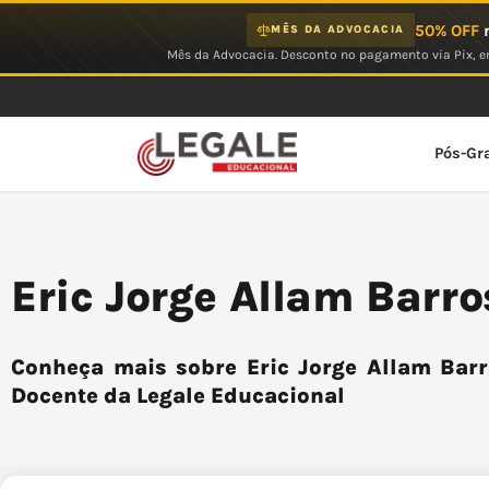
Ir
50% OFF
n
MÊS DA ADVOCACIA
para
Mês da Advocacia. Desconto no pagamento via Pix, em
o
conteúdo
Pós-Gr
Eric Jorge Allam Barro
Conheça mais sobre Eric Jorge Allam Barr
Docente da Legale Educacional