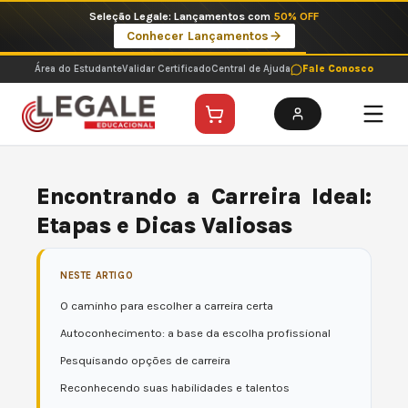
Ir
Seleção Legale: Lançamentos com
50% OFF
para
Conhecer Lançamentos
o
conteúdo
Área do Estudante
Validar Certificado
Central de Ajuda
Fale Conosco
Encontrando a Carreira Ideal:
Etapas e Dicas Valiosas
NESTE ARTIGO
O caminho para escolher a carreira certa
Autoconhecimento: a base da escolha profissional
Pesquisando opções de carreira
Reconhecendo suas habilidades e talentos