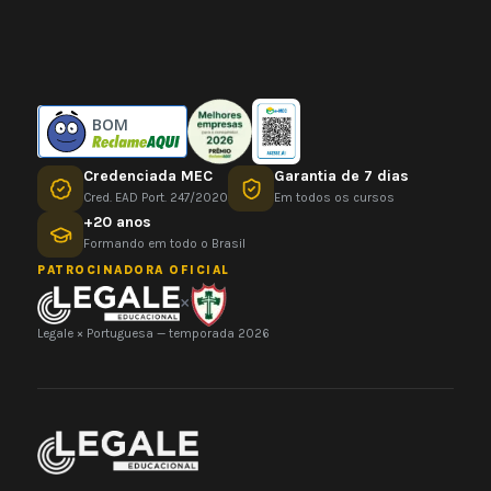
BOM
Credenciada MEC
Garantia de 7 dias
Cred. EAD Port. 247/2020
Em todos os cursos
+20 anos
Formando em todo o Brasil
PATROCINADORA OFICIAL
×
Legale × Portuguesa — temporada 2026