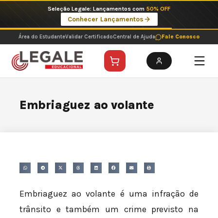
Ir
Seleção Legale: Lançamentos com
50% OFF
para
Conhecer Lançamentos
o
conteúdo
Área do Estudante
Validar Certificado
Central de Ajuda
Fale Conosco
Embriaguez ao volante
Embriaguez ao volante é uma infração de
trânsito e também um crime previsto na