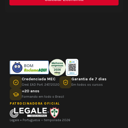
BOM
Credenciada MEC
Garantia de 7 dias
Cred. EAD Port. 247/2020
Em todos os cursos
+20 anos
Formando em todo o Brasil
PATROCINADORA OFICIAL
×
Legale × Portuguesa — temporada 2026