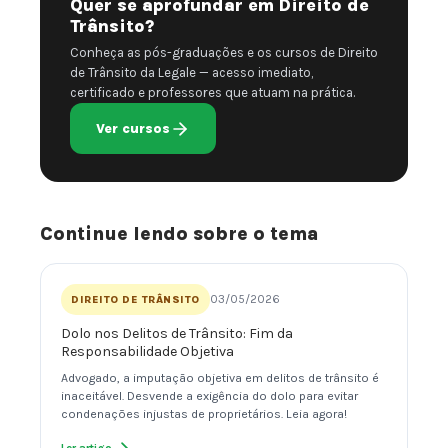
Quer se aprofundar em Direito de
Trânsito?
Conheça as pós-graduações e os cursos de Direito
de Trânsito da Legale — acesso imediato,
certificado e professores que atuam na prática.
Ver cursos
Continue lendo sobre o tema
03/05/2026
DIREITO DE TRÂNSITO
Dolo nos Delitos de Trânsito: Fim da
Responsabilidade Objetiva
Advogado, a imputação objetiva em delitos de trânsito é
inaceitável. Desvende a exigência do dolo para evitar
condenações injustas de proprietários. Leia agora!