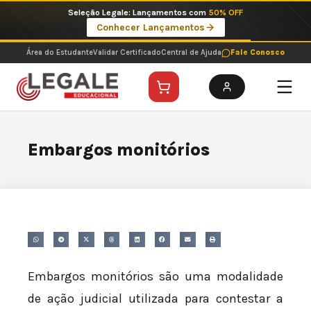
Ir
Seleção Legale: Lançamentos com
50% OFF
para
Conhecer Lançamentos
o
conteúdo
Área do Estudante
Validar Certificado
Central de Ajuda
Fale Conosco
Embargos monitórios
Embargos monitórios são uma modalidade
de ação judicial utilizada para contestar a