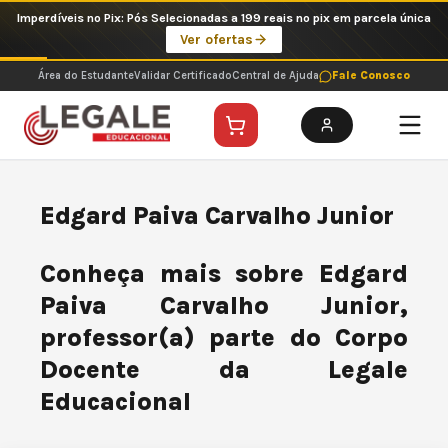
Ir
Imperdíveis no Pix: Pós Selecionadas a 199 reais no pix em parcela única
para
Ver ofertas
o
conteúdo
Área do Estudante
Validar Certificado
Central de Ajuda
Fale Conosco
Edgard Paiva Carvalho Junior
Conheça mais sobre Edgard
Paiva Carvalho Junior,
professor(a) parte do Corpo
Docente da Legale
Educacional