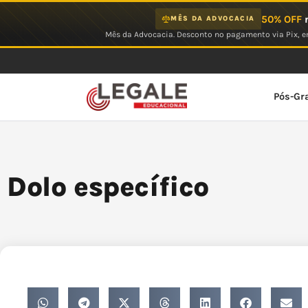
Ir
50% OFF
n
MÊS DA ADVOCACIA
para
Mês da Advocacia. Desconto no pagamento via Pix, em
o
conteúdo
Pós-Gr
Dolo específico