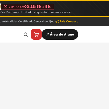
00
23
59
59
TERMINA EM
d
h
min
s
ções. Por tempo limitado, enquanto durarem as vagas.
udante
Validar Certificado
Central de Ajuda
Fale Conosco
Área do Aluno