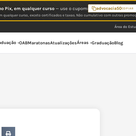
o Pix, em qualquer curso
— use o cupom:
advocacia50
COPIAR
 qualquer curso, exceto certificados e taxas. Não cumulativo com outras promo
Área do Est
aduação
Áreas
OAB
Maratonas
Atualizações
Graduação
Blog