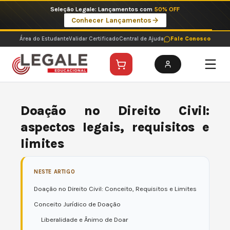
Ir
Imperdíveis no Pix: Pós Selecionadas a 199 reais no pix em parcela única
para
Ver ofertas
o
conteúdo
Área do Estudante
Validar Certificado
Central de Ajuda
Fale Conosco
Doação no Direito Civil:
aspectos legais, requisitos e
limites
NESTE ARTIGO
Doação no Direito Civil: Conceito, Requisitos e Limites
Conceito Jurídico de Doação
Liberalidade e Ânimo de Doar