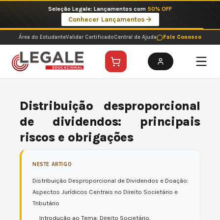
Ir
Imperdíveis no Pix: Pós Selecionadas a 199 reais no pix em parcela única
para
Ver ofertas
o
conteúdo
Área do Estudante
Validar Certificado
Central de Ajuda
Fale Conosco
Distribuição desproporcional
de dividendos: principais
riscos e obrigações
NESTE ARTIGO
Distribuição Desproporcional de Dividendos e Doação:
Aspectos Jurídicos Centrais no Direito Societário e
Tributário
Introdução ao Tema: Direito Societário,