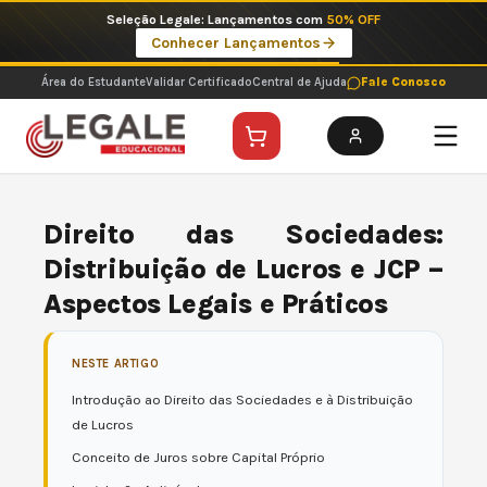
Ir
Seleção Legale: Lançamentos com
50% OFF
para
Conhecer Lançamentos
o
conteúdo
Área do Estudante
Validar Certificado
Central de Ajuda
Fale Conosco
Direito das Sociedades:
Distribuição de Lucros e JCP –
Aspectos Legais e Práticos
NESTE ARTIGO
Introdução ao Direito das Sociedades e à Distribuição
de Lucros
Conceito de Juros sobre Capital Próprio