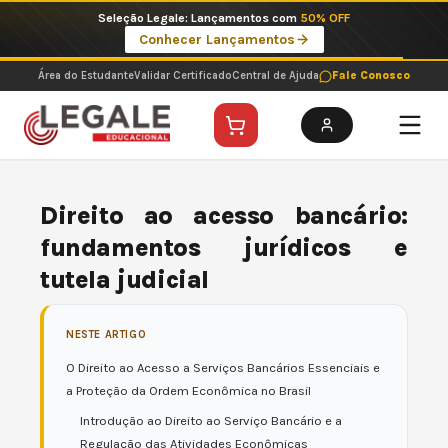
Ir
Imperdíveis no Pix: Pós Selecionadas a 199 reais no pix em parcela única
para
Ver ofertas
o
conteúdo
Área do Estudante
Validar Certificado
Central de Ajuda
Fale Conosco
Direito ao acesso bancário:
fundamentos jurídicos e
tutela judicial
NESTE ARTIGO
O Direito ao Acesso a Serviços Bancários Essenciais e
a Proteção da Ordem Econômica no Brasil
Introdução ao Direito ao Serviço Bancário e a
Regulação das Atividades Econômicas