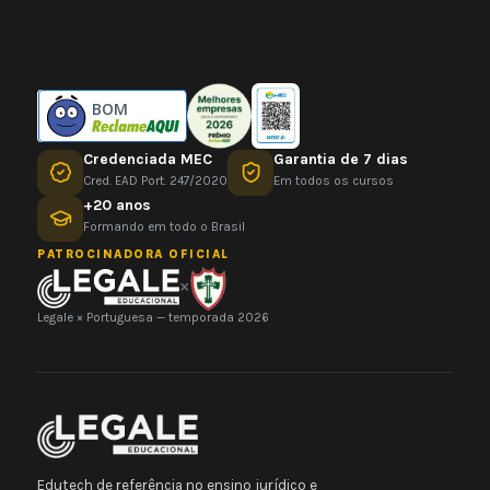
BOM
Credenciada MEC
Garantia de 7 dias
Cred. EAD Port. 247/2020
Em todos os cursos
+20 anos
Formando em todo o Brasil
PATROCINADORA OFICIAL
×
Legale × Portuguesa — temporada 2026
Edutech de referência no ensino jurídico e