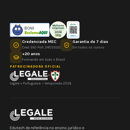
BOM
Credenciada MEC
Garantia de 7 dias
Cred. EAD Port. 247/2020
Em todos os cursos
+20 anos
Formando em todo o Brasil
PATROCINADORA OFICIAL
×
Legale × Portuguesa — temporada 2026
Edutech de referência no ensino jurídico e