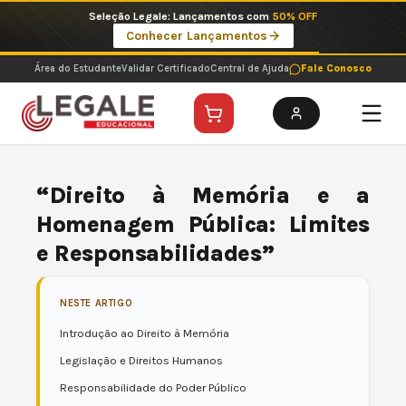
Ir
Seleção Legale: Lançamentos com
50% OFF
para
Conhecer Lançamentos
o
conteúdo
Área do Estudante
Validar Certificado
Central de Ajuda
Fale Conosco
“Direito à Memória e a
Homenagem Pública: Limites
e Responsabilidades”
NESTE ARTIGO
Introdução ao Direito à Memória
Legislação e Direitos Humanos
Responsabilidade do Poder Público