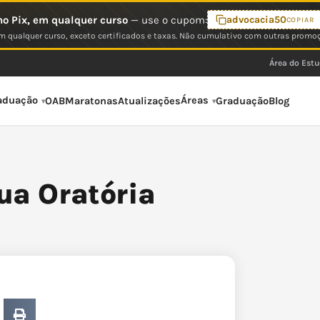
o Pix, em qualquer curso
— use o cupom:
advocacia50
COPIAR
 qualquer curso, exceto certificados e taxas. Não cumulativo com outras promo
Área do Est
aduação
Áreas
OAB
Maratonas
Atualizações
Graduação
Blog
ua Oratória