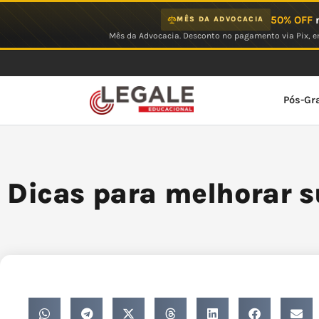
Ir
50% OFF
n
MÊS DA ADVOCACIA
para
Mês da Advocacia. Desconto no pagamento via Pix, em
o
conteúdo
Pós-Gr
Dicas para melhorar s