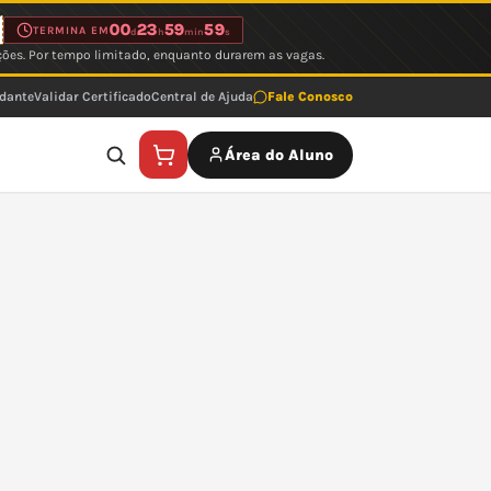
00
23
59
59
TERMINA EM
d
h
min
s
ções. Por tempo limitado, enquanto durarem as vagas.
udante
Validar Certificado
Central de Ajuda
Fale Conosco
Área do Aluno