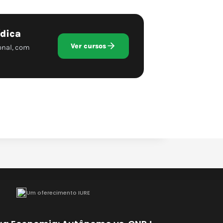
ídica
Ver cursos
onal, com