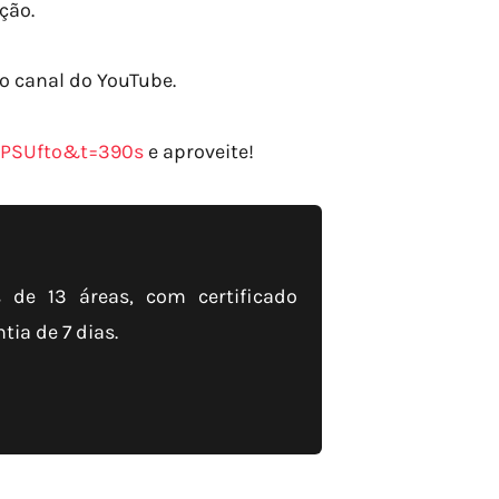
ção.
o canal do YouTube.
sPSUfto&t=390s
e aproveite!
de 13 áreas, com certificado
ia de 7 dias.