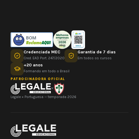
BOM
Credenciada MEC
Garantia de 7 dias
Cred. EAD Port. 247/2020
Em todos os cursos
+20 anos
Formando em todo o Brasil
PATROCINADORA OFICIAL
×
Legale × Portuguesa — temporada 2026