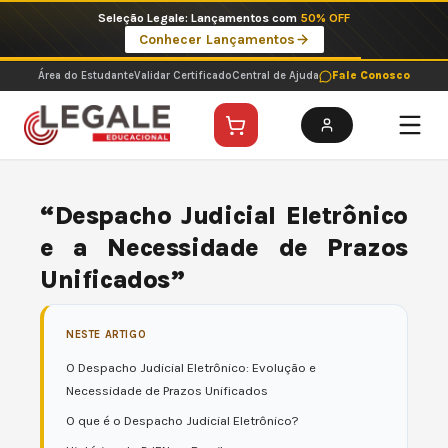
Ir
Seleção Legale: Lançamentos com
50% OFF
para
Conhecer Lançamentos
o
conteúdo
Área do Estudante
Validar Certificado
Central de Ajuda
Fale Conosco
“Despacho Judicial Eletrônico
e a Necessidade de Prazos
Unificados”
NESTE ARTIGO
O Despacho Judicial Eletrônico: Evolução e
Necessidade de Prazos Unificados
O que é o Despacho Judicial Eletrônico?