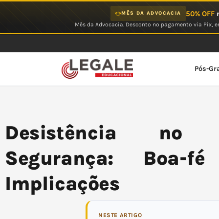
Ir
50% OFF
n
MÊS DA ADVOCACIA
para
Mês da Advocacia. Desconto no pagamento via Pix, em
o
conteúdo
Pós-Gr
Desistência no
Segurança: Boa-fé
Implicações
NESTE ARTIGO