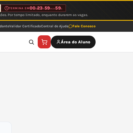
00
23
59
59
TERMINA EM
d
h
min
s
ções. Por tempo limitado, enquanto durarem as vagas.
udante
Validar Certificado
Central de Ajuda
Fale Conosco
Área do Aluno