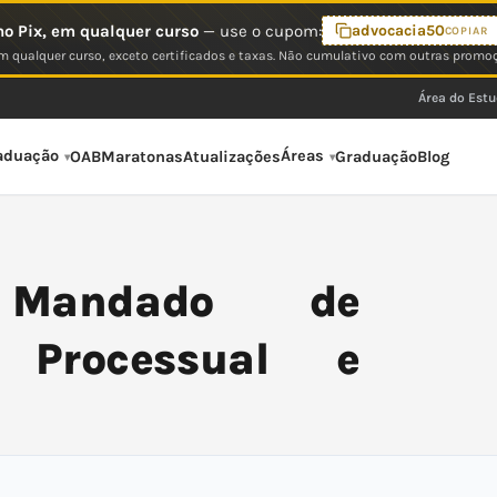
o Pix, em qualquer curso
— use o cupom:
advocacia50
COPIAR
 qualquer curso, exceto certificados e taxas. Não cumulativo com outras promo
Área do Est
aduação
Áreas
OAB
Maratonas
Atualizações
Graduação
Blog
 Mandado de
 Processual e