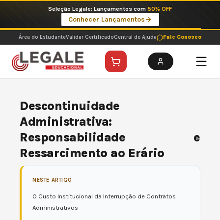
Ir
Imperdíveis no Pix: Pós Selecionadas a 199 reais no pix em parcela única
para
Ver ofertas
o
conteúdo
Área do Estudante
Validar Certificado
Central de Ajuda
Fale Conosco
Descontinuidade
Administrativa:
Responsabilidade e
Ressarcimento ao Erário
NESTE ARTIGO
O Custo Institucional da Interrupção de Contratos
Administrativos