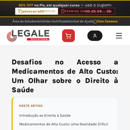
Ir
— use o cupom:
50% OFF
no Pix, em qualquer curso
para
advocacia50
00
23
59
59
COPIAR
TERMINA EM
d
h
min
s
o
Área do Estudante
Validar Certificado
Central de Ajuda
Fale Conosco
conteúdo
Desafios no Acesso a
Medicamentos de Alto Custo:
Um Olhar sobre o Direito à
Saúde
NESTE ARTIGO
Introdução ao Direito à Saúde
Medicamentos de Alto Custo: Uma Realidade Difícil