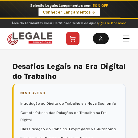
Ir
Imperdíveis no Pix: Pós Selecionadas a 199 reais no pix em parcela única
para
Ver ofertas
o
conteúdo
Área do Estudante
Validar Certificado
Central de Ajuda
Fale Conosco
Desafios Legais na Era Digital
do Trabalho
NESTE ARTIGO
Introdução ao Direito do Trabalho e a Nova Economia
Características das Relações de Trabalho na Era
Digital
Classificação do Trabalho: Empregado vs. Autônomo