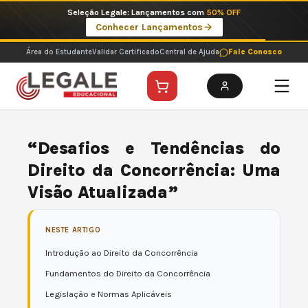
Ir
Seleção Legale: Lançamentos com
50% OFF
para
Conhecer Lançamentos
o
conteúdo
Área do Estudante
Validar Certificado
Central de Ajuda
Fale Conosco
“Desafios e Tendências do
Direito da Concorrência: Uma
Visão Atualizada”
NESTE ARTIGO
Introdução ao Direito da Concorrência
Fundamentos do Direito da Concorrência
Legislação e Normas Aplicáveis