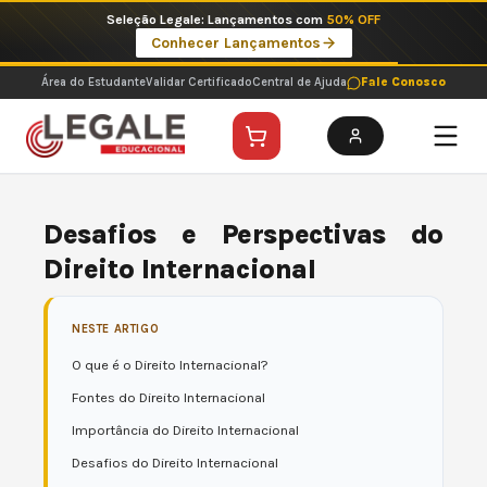
Ir
Seleção Legale: Lançamentos com
50% OFF
para
Conhecer Lançamentos
o
conteúdo
Área do Estudante
Validar Certificado
Central de Ajuda
Fale Conosco
Desafios e Perspectivas do
Direito Internacional
NESTE ARTIGO
O que é o Direito Internacional?
Fontes do Direito Internacional
Importância do Direito Internacional
Desafios do Direito Internacional