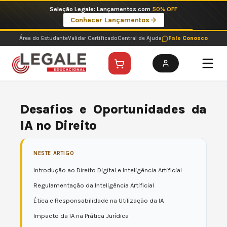
Ir
Seleção Legale: Lançamentos com
50% OFF
para
Conhecer Lançamentos
o
conteúdo
Área do Estudante
Validar Certificado
Central de Ajuda
Fale Conosco
Desafios e Oportunidades da
IA no Direito
NESTE ARTIGO
Introdução ao Direito Digital e Inteligência Artificial
Regulamentação da Inteligência Artificial
Ética e Responsabilidade na Utilização da IA
Impacto da IA na Prática Jurídica