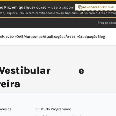
o Pix, em qualquer curso
— use o cupom:
advocacia50
COPIAR
 qualquer curso, exceto certificados e taxas. Não cumulativo com outras promo
Área do Est
aduação
Áreas
OAB
Maratonas
Atualizações
Graduação
Blog
estibular e
eira
ades de
1. Estudo Programado