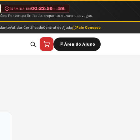
00
23
59
59
TERMINA EM
d
h
min
s
ções. Por tempo limitado, enquanto durarem as vagas.
udante
Validar Certificado
Central de Ajuda
Fale Conosco
Área do Aluno