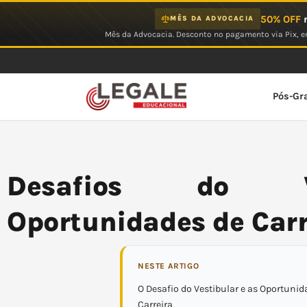
Ir
50% OFF
n
MÊS DA ADVOCACIA
para
Mês da Advocacia. Desconto no pagamento via Pix, em
o
conteúdo
Pós-Gr
Desafios do V
Oportunidades de Carr
NESTE ARTIGO
O Desafio do Vestibular e as Oportunid
Carreira