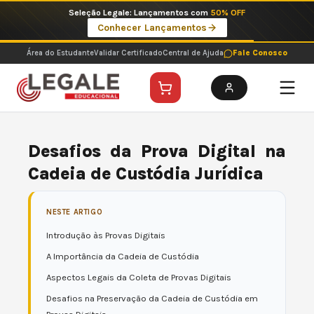
Ir
Seleção Legale: Lançamentos com
50% OFF
para
Conhecer Lançamentos
o
conteúdo
Área do Estudante
Validar Certificado
Central de Ajuda
Fale Conosco
Desafios da Prova Digital na
Cadeia de Custódia Jurídica
NESTE ARTIGO
Introdução às Provas Digitais
A Importância da Cadeia de Custódia
Aspectos Legais da Coleta de Provas Digitais
Desafios na Preservação da Cadeia de Custódia em